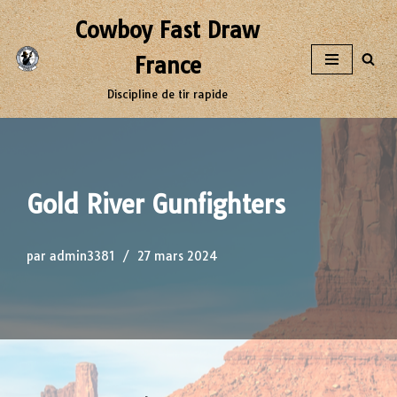
Cowboy Fast Draw
Aller
France
au
contenu
Discipline de tir rapide
Gold River Gunfighters
par
admin3381
27 mars 2024